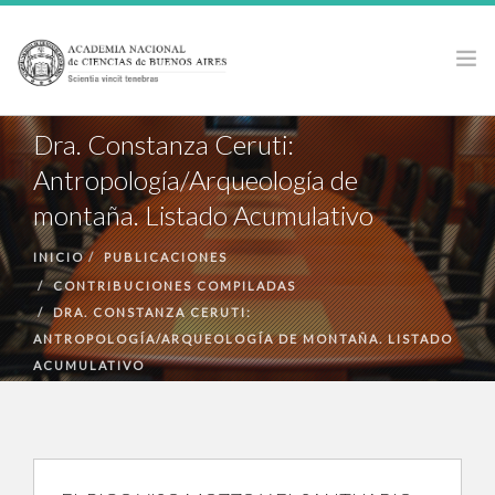
Dra. Constanza Ceruti:
LA ACADEMIA
Antropología/Arqueología de
ACTIVIDADES
montaña. Listado Acumulativo
PUBLICACIONES
PREMIOS Y BECAS
INICIO
PUBLICACIONES
CONTRIBUCIONES COMPILADAS
NOTICIAS
DRA. CONSTANZA CERUTI:
ANCBA EN LOS MEDIOS
ANTROPOLOGÍA/ARQUEOLOGÍA DE MONTAÑA. LISTADO
ACUMULATIVO