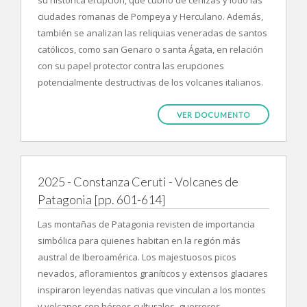
su histórica erupción, que cubrió de cenizas y lodo las
ciudades romanas de Pompeya y Herculano. Además,
también se analizan las reliquias veneradas de santos
católicos, como san Genaro o santa Ágata, en relación
con su papel protector contra las erupciones
potencialmente destructivas de los volcanes italianos.
VER DOCUMENTO
2025 - Constanza Ceruti - Volcanes de
Patagonia [pp. 601-614]
Las montañas de Patagonia revisten de importancia
simbólica para quienes habitan en la región más
austral de Iberoamérica. Los majestuosos picos
nevados, afloramientos graníticos y extensos glaciares
inspiraron leyendas nativas que vinculan a los montes
y volcanes con héroes culturales, guerreros