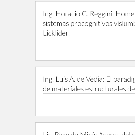
Ing. Horacio C. Reggini: Homen
sistemas procognitivos vislumb
Licklider.
Ing. Luis A. de Vedia: El para
de materiales estructurales d
Lic. Ricardo Miró: Acerca del n