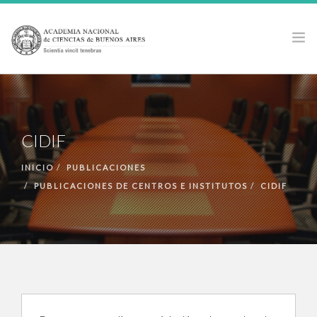
LA ACADEMIA
ACTIVIDADES
CIDIF
PUBLICACIONES
PREMIOS Y BECAS
INICIO
PUBLICACIONES
PUBLICACIONES DE CENTROS E INSTITUTOS
CIDIF
NOTICIAS
ANCBA EN LOS MEDIOS