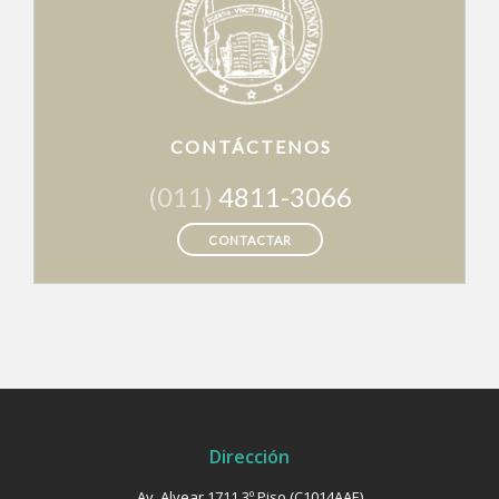
CONTÁCTENOS
(011)
4811-3066
CONTACTAR
Dirección
Av. Alvear 1711 3º Piso (C1014AAE)