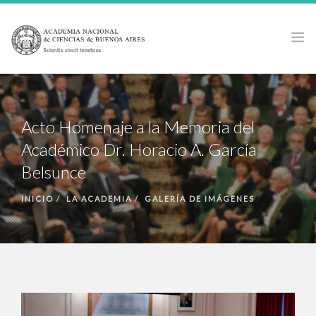
LA ACADEMIA
ACTIVIDADES
Acto Homenaje a la Memoria del
PUBLICACIONES
Académico Dr. Horacio A. García
PREMIOS Y BECAS
Belsunce
NOTICIAS
INICIO
LA ACADEMIA
GALERÍA DE IMÁGENES
ANCBA EN LOS MEDIOS